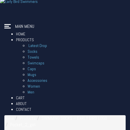
MAIN MENU
HOME
PRODUCTS
Latest Drop
Socks
Towels
Swimcaps
Caps
Mugs
Accessories
Women
Men
CART
ABOUT
CONTACT
Home
Products
SWIMMING SOCKS – EARLY BIRD LOGO
Pocket_2_girl